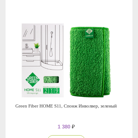
Anny Rey
Intilia
Happy Dew
Enjoy Care
Green Minds
Green Fiber HOME S11, Спонж Инволвер, зеленый
1 380
₽