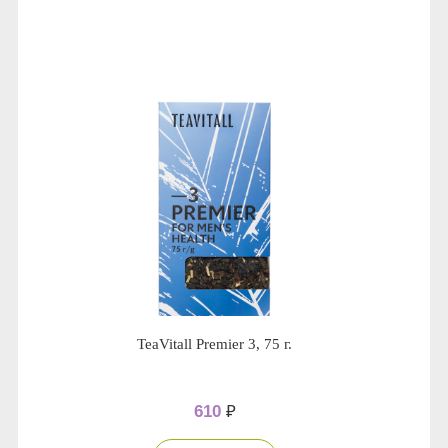
Anny Rey
Intilia
Happy Dew
Enjoy Care
Green Minds
TeaVitall Premier 3, 75 г.
610
₽