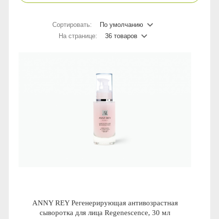
Сыворотки
Спрей для носа / полости рта
Чай в пакетиках
Teavitall
Сортировать:
По умолчанию
На странице:
36 товаров
Текстиль
Эфирные масла
Nice Code
Детская косметика
Ecopam
Солнцезащитный крем
Balancer
Духи
Igen
Revitall
Green Fiber
Healthberry
ANNY REY Регенерирующая антивозрастная
Totty
сыворотка для лица Regenescence, 30 мл