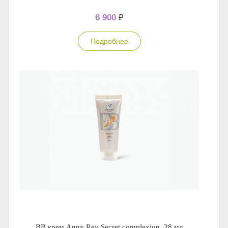
Anny Rey
6 900
₽
Intilia
Подробнее
Happy Dew
Enjoy Care
Green Minds
BB крем Anny Rey Secret complexion, 28 мл