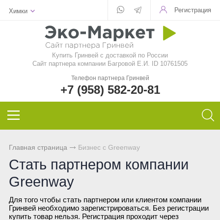
Регистрация
Химки
Для стекла
Для стирки
Шампунь
Шампуни
БАД
Функциональные чаи
Aquamagic
Купить Гринвей c доставкой по России
Для посуды
Чистящие средства
Кондиционер для волос
Кондиционер для волос
Природный сорбент
Ежедневные чаи
Aquamatic
Сайт партнера компании Багровой Е.И. ID 10761505
Телефон партнера Гринвей
Авто
Швабры
Натуральное мыло
Натуральное мыло
Восстанавливающий гель
Функциональные напитки
Biotrim
+7 (958) 582-20-81
Инволвер
Текстиль
Минеральная косметика
Зубная паста и порошок
Фульвовые кислоты
Чай дыхательный
Sharme
Универсальные салфетки
Для посудомоечной машины
Уходовая косметика
Дезодоранты для тела
Функциональные чаи
Очищающий чай
Sharme-essential
Главная страница
Бизнес с Greenway
Для чистки зубов
Декоративная косметика
Спонжи для зубов
Функциональные напитки
Женский чай
Welllab
Стать партнером компании
Greenway
Для очков
Маски и бустер
Средства женской гигиены
Функциональное питание
Мужской чай
Hemp
Для того чтобы стать партнером или клиентом компании
Гринвей необходимо зарегистрироваться. Без регистрации
Для детей
Эфирные масла
Функциональные леденцы
Чай для похудения
Foet
купить товар нельзя. Регистрация проходит через