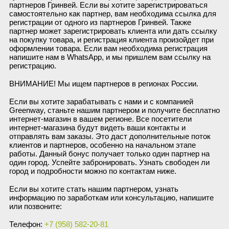
партнеров Гринвей. Если вы хотите зарегистрироваться
самостоятельно как партнер, вам необходима ссылка для
Сыворотки
Спрей для носа / полости рта
Чай в пакетиках
Teavitall
регистрации от одного из партнеров Гринвей. Также
партнер может зарегистрировать клиента или дать ссылку
Текстиль
Эфирные масла
Nice Code
на покупку товара, и регистрация клиента произойдет при
оформлении товара. Если вам необходима регистрация
напишите нам в WhatsApp, и мы пришлем вам ссылку на
Детская косметика
Ecopam
регистрацию.
ВНИМАНИЕ! Мы ищем партнеров в регионах России.
Солнцезащитный крем
Balancer
Если вы хотите зарабатывать с нами и с компанией
Greenway, станьте нашим партнером и получите бесплатно
Духи
Igen
интернет-магазин в вашем регионе. Все посетители
интернет-магазина будут видеть ваши контакты и
отправлять вам заказы. Это даст дополнительные поток
Revitall
клиентов и партнеров, особенно на начальном этапе
работы. Данный бонус получает только один партнер на
один город. Успейте забронировать. Узнать свободен ли
Green Fiber
город и подробности можно по контактам ниже.
Если вы хотите стать нашим партнером, узнать
Healthberry
информацию по заработкам или консультацию, напишите
или позвоните:
Totty
Телефон:
+7 (958) 582-20-81