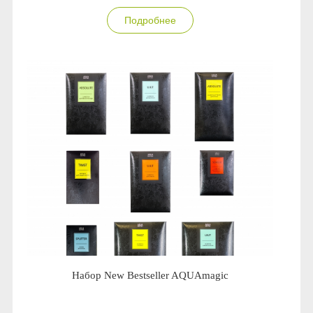
Anny Rey
Подробнее
Intilia
Happy Dew
Enjoy Care
Green Minds
Набор New Bestseller AQUAmagic