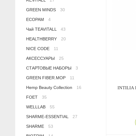
REVITALL
27
Сыворотки
Спрей для носа / полости рта
Чай в пакетиках
Teavitall
GREEN MINDS
30
ECOPAM
4
Текстиль
Эфирные масла
Nice Code
Чай TEAVITALL
43
Детская косметика
Ecopam
HEALTHBERRY
20
NICE CODE
11
Солнцезащитный крем
Balancer
АКСЕССУАРЫ
25
СТАРТОВЫЕ НАБОРЫ
3
Духи
Igen
GREEN FIBER.MOP
11
Revitall
Hemp Beauty Collection
16
INTILIA 
FOET
35
Green Fiber
WELLLAB
55
Healthberry
SHARME-ESSENTIAL
27
SHARME
53
Totty