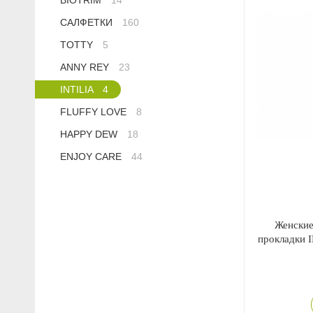
BIOTRIM
14
Anny Rey
САЛФЕТКИ
160
TOTTY
5
Intilia
ANNY REY
23
Happy Dew
INTILIA
4
FLUFFY LOVE
8
Enjoy Care
HAPPY DEW
18
ENJOY CARE
44
Green Minds
Женские
прокладки I