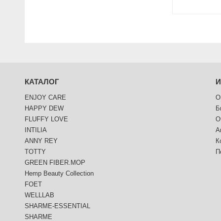
КАТАЛОГ
ENJOY CARE
О
HAPPY DEW
Б
FLUFFY LOVE
О
INTILIA
А
ANNY REY
К
TOTTY
П
GREEN FIBER.MOP
Hemp Beauty Collection
FOET
WELLLAB
SHARME-ESSENTIAL
SHARME